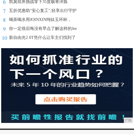
6
凯翼炫界挑战零下35度极寒淬炼
7
五折优惠助“安心复工”,轻享出行守护
8
喝茶喝水用JOINXIN纯钛玉环杯，
9
你一定很后悔没有早点了解这样的Jee
10
新自由光2.0T凭什么让车主们找到了
广告