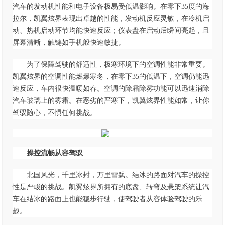
汽车的发动机性能和电子设备极易受低温影响。在零下
35
度的海
拉尔，凯翼炫界表现出卓越的性能，发动机反应灵敏，在冷机启
动、热机启动环节均能快速反应；仪表盘在启动后瞬间亮起，且
屏幕清晰，触键如手机般快速敏捷。
为了保障驾驶的舒适性，极寒环境下的空调性能非常重要。
凯翼炫界的空调性能燃爆寒冬，在零下
3
5
的低温下，空调仍能迅
速反应，车内很快温暖如春。空调的除霜除雾功能可以迅速消除
汽车玻璃上的雾霜。在恶劣的严寒下，凯翼炫界性能如常，让你
驾驭随心，不惧任何挑战。
操控流畅
从容驾驭
北国风光，千里冰封，万里雪飘。结冰的路面对汽车的操控
性是严峻的挑战。凯翼炫界所拥有的底盘、转弯及悬架系统让汽
车在结冰的路面上也能稳步行驶，使驾驶者从容体验驾驶的乐
趣。