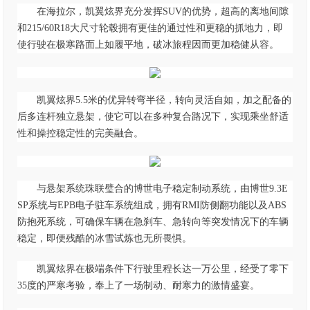
在海拉尔，凯翼炫界充分发挥
S
UV
的优势，超高的离地间隙
和
215/60R18
大尺寸轮毂拥有更佳的通过性和更稳的抓地力，即
使行驶在极寒路面上如履平地，破冰旅程因而更加稳健从容
。
凯翼炫界
5
.5
米的优异转弯半径，
转向灵活自如
，加之
配备
的
后多连杆独立悬架，
使它可以在多
种复合路况下，实现乘坐舒适
性和操控稳定性的完美融合。
与悬架系统珠联璧合的博世电子稳定制动系统，由博世
9.3E
SP系统与EPB电子驻车系统组成
，拥有
R
MI
防侧翻功能以及
A
BS
防抱死系统，可确保车辆在急刹车、急转向等突发情况下的车辆
稳定，即便残酷的冰雪试炼也无所畏惧。
凯翼炫界在极端条件下行驶里程长达一万公里，经受了零下
35度的严寒考验，
奉上了一场制动、耐寒力的激情盛宴。