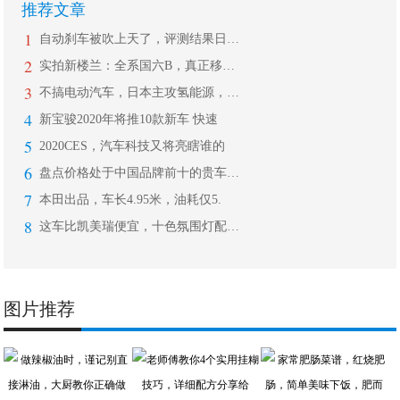
推荐文章
1
自动刹车被吹上天了，评测结果日美集体
2
实拍新楼兰：全系国六B，真正移动大沙
3
不搞电动汽车，日本主攻氢能源，300
4
新宝骏2020年将推10款新车 快速
5
2020CES，汽车科技又将亮瞎谁的
6
盘点价格处于中国品牌前十的贵车，一汽
7
本田出品，车长4.95米，油耗仅5.
8
这车比凯美瑞便宜，十色氛围灯配9安全
图片推荐