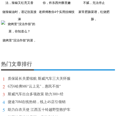
做辣椒油时，谨记别直接
老师傅教你4个实用挂糊技
家常肥肠菜谱，红烧肥
淋
肠，
烧烤里“没法作假”的菜，
热门文章排行
1
质保延长关爱续航 斯威汽车三大关怀服
2
6万6哈弗M6“云上见”，惠民不按“
3
斯威汽车出台多项政策 助力300+经
4
捷途70M在线热销，线上4S店引领销
5
助力白衣天使 江西五十铃越野型救护车