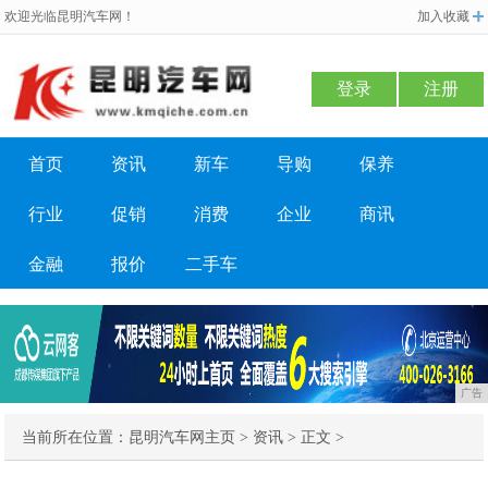
欢迎光临昆明汽车网！
加入收藏
登录
注册
首页
资讯
新车
导购
保养
行业
促销
消费
企业
商讯
金融
报价
二手车
广告
当前所在位置：
昆明汽车网主页
>
资讯
> 正文 >