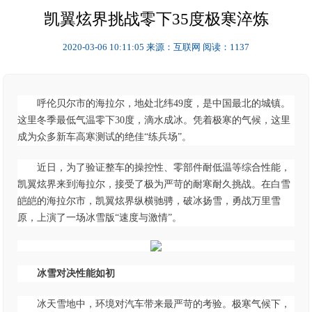
凯翼炫界挑战零下35度极寒淬炼
2020-03-06 10:11:05
来源：互联网
阅读：1137
呼伦贝尔市的海拉尔，地处北纬49度，是中国最北的城镇。
这里冬季最低气温零下30度，滴水成冰。凭着极寒的气候，这里
成为众多新车高寒测试的绝佳“练兵场”。
近日，为了验证整车的操控性、零部件耐低温等综合性能，
凯翼炫界来到海拉尔，接受了极为严苛的耐寒耐久挑战。在白雪
皑皑的海拉尔市，凯翼炫界纵横驰骋，破冰扬雪，勇战万里雪
原，上演了一场冰雪版“速度与激情”。
冰雪对决
性能如初
冰天雪地中，环境对汽车带来最严苛的考验。极寒气候下，