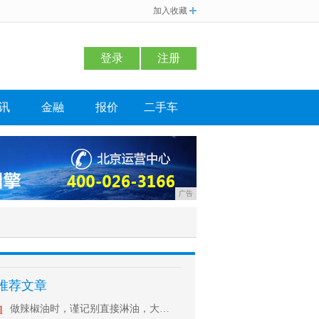
加入收藏
登录
注册
讯
金融
报价
二手车
广告
推荐文章
1
做辣椒油时，谨记别直接淋油，大厨教你