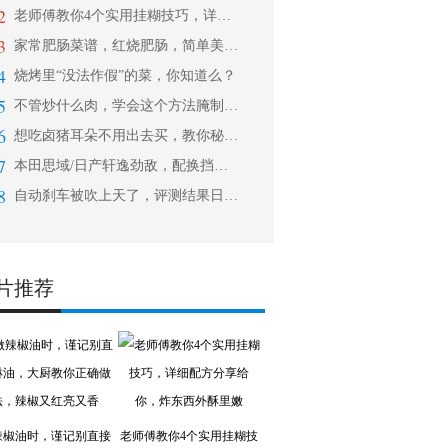
2
老师傅教你4个实用挂糊技巧，详细配方
3
家常肥肠菜谱，红烧肥肠，简单美味下饭
4
烧烤里“没法作假”的菜，你知道么？
5
不管炒什么肉，学会这个方法腌制，肉质
6
想吃卤猪耳朵不用出去买，教你秘制方法
7
本田思域/日产轩逸劲敌，配换挡拨片，
8
自动刹车被吹上天了，评测结果日美集体
片推荐
辣椒油时，谨记别直接
老师傅教你4个实用挂糊技