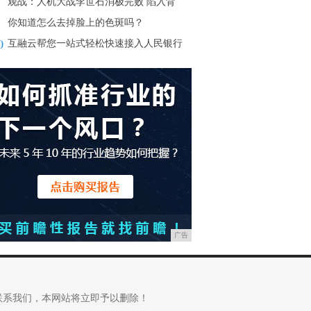
观战：人机大战李世石消极完败 陷入背
你知道怎么去掉脸上的色斑吗？
0
互融云帮您一站式轻松快速接入人民银行
广告
联系我们，本网站将立即予以删除！