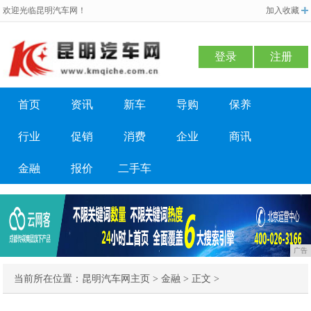
欢迎光临昆明汽车网！
加入收藏
登录
注册
首页
资讯
新车
导购
保养
行业
促销
消费
企业
商讯
金融
报价
二手车
广告
当前所在位置：
昆明汽车网主页
>
金融
> 正文 >