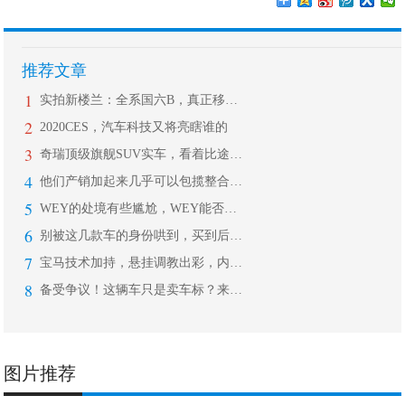
推荐文章
1
实拍新楼兰：全系国六B，真正移动大沙
2
2020CES，汽车科技又将亮瞎谁的
3
奇瑞顶级旗舰SUV实车，看着比途昂都
4
他们产销加起来几乎可以包揽整合摩托车
5
WEY的处境有些尴尬，WEY能否凭借
6
别被这几款车的身份哄到，买到后你有可
7
宝马技术加持，悬挂调教出彩，内饰质感
8
备受争议！这辆车只是卖车标？来，带你
图片推荐