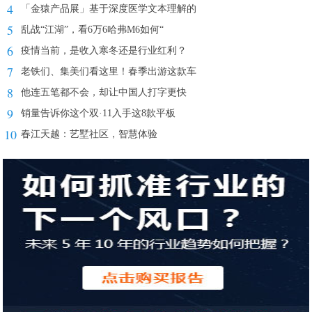
4
「金猿产品展」基于深度医学文本理解的
5
乱战“江湖”，看6万6哈弗M6如何“
6
疫情当前，是收入寒冬还是行业红利？
7
老铁们、集美们看这里！春季出游这款车
8
他连五笔都不会，却让中国人打字更快
9
销量告诉你这个双·11入手这8款平板
10
春江天越：艺墅社区，智慧体验