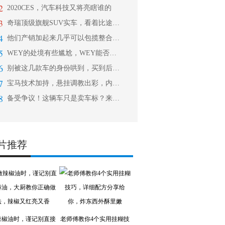
2
2020CES，汽车科技又将亮瞎谁的
3
奇瑞顶级旗舰SUV实车，看着比途昂都
4
他们产销加起来几乎可以包揽整合摩托车
5
WEY的处境有些尴尬，WEY能否凭借
6
别被这几款车的身份哄到，买到后你有可
7
宝马技术加持，悬挂调教出彩，内饰质感
8
备受争议！这辆车只是卖车标？来，带你
片推荐
辣椒油时，谨记别直接
老师傅教你4个实用挂糊技