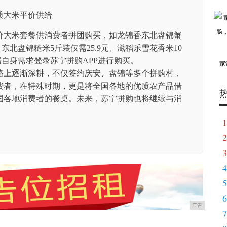
价大米套餐供消费者拼团购买，如龙锦香东北盘锦蟹
、东北盘锦糙米5斤装仅需25.9元、滋稻乐雪花香米10
据自身需求登录苏宁拼购APP进行购买。
家
路上逐渐深耕，不仅签约庆安、盘锦等多个拼购村，
费者，在特殊时期，更是将全国各地的优质农产品借
国各地消费者的餐桌。未来，苏宁拼购也将继续与消
1
2
3
4
5
6
广告
7