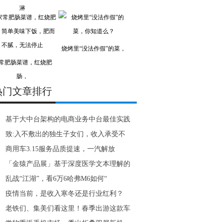
淋
烧烤里“没法作假”的菜，
常肥肠菜谱，红烧肥
肠，
热门文章排行
基于大中台架构的电商业务中台最佳实践
致:入不敷出的独生子女们，收入承受不
商用车3.15服务品质提速，一汽解放
「金猿产品展」基于深度医学文本理解的
乱战“江湖”，看6万6哈弗M6如何“
疫情当前，是收入寒冬还是行业红利？
老铁们、集美们看这里！春季出游这款车