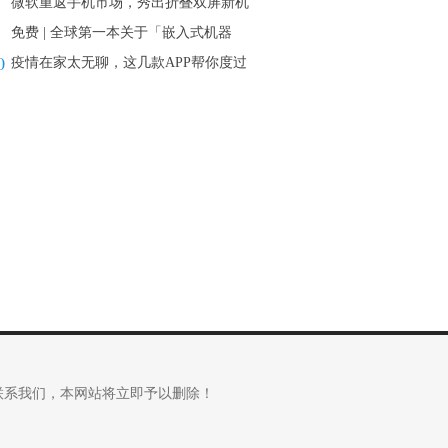
微软重返手机市场，秀出折叠双屏新机
免费 | 全球第一本关于「嵌入式机器
0
疫情在家太无聊，这几款APP帮你度过
联系我们，本网站将立即予以删除！