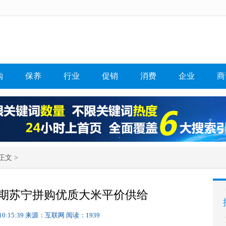
购
保养
行业
促销
消费
企业
商
正文 >
期苏宁拼购优质大米平价供给
10:15:39
来源：互联网
阅读：1939