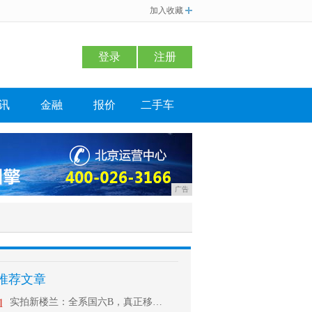
加入收藏
登录
注册
讯
金融
报价
二手车
广告
推荐文章
1
实拍新楼兰：全系国六B，真正移动大沙