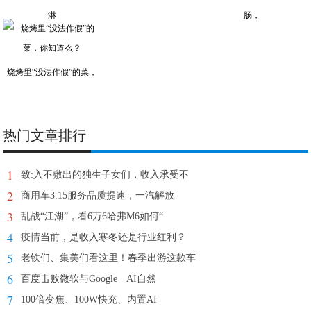
淋
肠，
烧烤里“没法作假”的菜，
热门文章排行
1
致:入不敷出的独生子女们，收入承受不
2
商用车3.15服务品质提速，一汽解放
3
乱战“江湖”，看6万6哈弗M6如何“
4
疫情当前，是收入寒冬还是行业红利？
5
老铁们、集美们看这里！春季出游这款车
6
百度击败微软与Google AI自然
7
100倍变焦、100W快充、内置AI