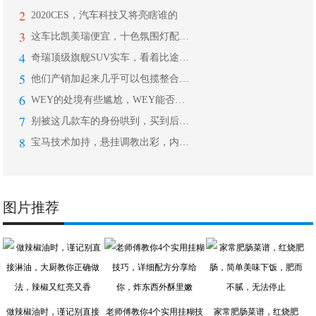
2
2020CES，汽车科技又将亮瞎谁的
3
这车比凯美瑞便宜，十色氛围灯配9安全
4
奇瑞顶级旗舰SUV实车，看着比途昂都
5
他们产销加起来几乎可以包揽整合摩托车
6
WEY的处境有些尴尬，WEY能否凭借
7
别被这几款车的身份哄到，买到后你有可
8
宝马技术加持，悬挂调教出彩，内饰质感
图片推荐
做辣椒油时，谨记别直接
老师傅教你4个实用挂糊技
家常肥肠菜谱，红烧肥