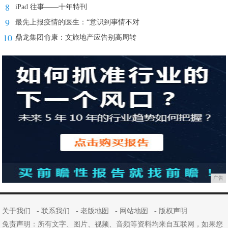
8
iPad 往事——十年特刊
9
最先上报疫情的医生：“意识到事情不对
10
鼎龙集团俞康：文旅地产应告别高周转
广告
关于我们
-
联系我们
-
老版地图
-
网站地图
-
版权声明
免责声明：所有文字、图片、视频、音频等资料均来自互联网，如果您