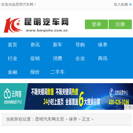
欢迎光临昆明汽车网！
加入收藏
登录
注册
首页
资讯
新车
导购
保养
行业
促销
消费
企业
商讯
金融
报价
二手车
广告
当前所在位置：
昆明汽车网主页
>
保养
> 正文 >