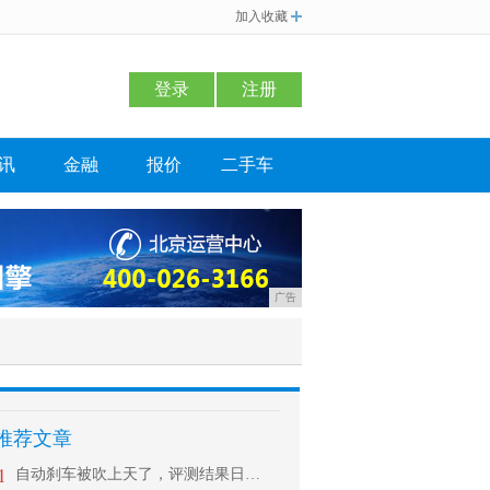
加入收藏
登录
注册
讯
金融
报价
二手车
广告
推荐文章
1
自动刹车被吹上天了，评测结果日美集体