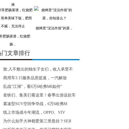
淋
烧烤里“没法作假”的菜，
常肥肠菜谱，红烧肥
肠，
热门文章排行
致:入不敷出的独生子女们，收入承受不
商用车3.15服务品质提速，一汽解放
乱战“江湖”，看6万6哈弗M6如何“
老铁们、集美们看这里！春季出游这款车
紧凑型SUV空间争夺战，6万6哈弗M
线上市场成今年潮流，OPPO、VIV
为什么知乎大神都爱第三类悬挂？SEB