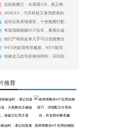
2
实拍新楼兰：全系国六B，真正移动大沙
3
2020CES，汽车科技又将亮瞎谁的
4
这车比凯美瑞便宜，十色氛围灯配9安全
5
奇瑞顶级旗舰SUV实车，看着比途昂都
6
他们产销加起来几乎可以包揽整合摩托车
7
WEY的处境有些尴尬，WEY能否凭借
8
别被这几款车的身份哄到，买到后你有可
片推荐
辣椒油时，谨记别直接
老师傅教你4个实用挂糊技