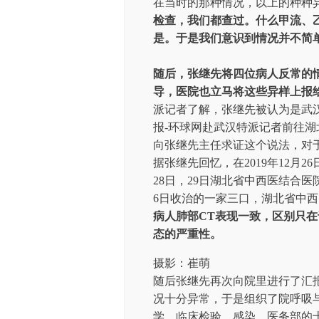
在当时的那种情况，以上的种种
检查，我们都查过。什么甲流、
是。于是我们意识到情况并不简单
随后，张继先将四位病人反常的
导，医院也立马将这些异样上报
派记者了解，张继先被认为是武
报-环球网赴武汉特派记者前往
向张继先主任求证这个说法，对
据张继先回忆，在2019年12月
28日，29日湖北省中西医结合
6日收治的一家三口，湖北省中
病人肺部CT表现一致，区别只
态的严重性。
摄影：崔萌
随后张继先再次向院里进行了汇
况十分异常，于是组织了院呼吸与
学、临床检验、感染、医务部的十