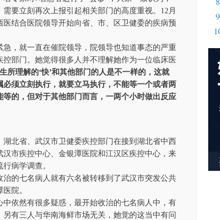
8
，需要立刻再次上报引起相关部门的高度重视。12月
9
中西医结合医院领导开始向省、市、区卫健委的疾病预
1
紧急，就一直在催院领导，院领导也知道事态的严重
疾控部门。她觉得很多人并不理解她作为一位临床医
医生所理解的‘快’和其他部门的人是不一样的，这就
嘱必须立刻执行，就要立马执行，不能等一个或者两
能等的，但对于其他部门而言，一两个小时做出反应
点钟，湖北省、武汉市卫健委疾控部门在接到湖北省中西
武汉市疾控中心、金银潭医院和江汉区疾控中心，来
流行病学调查。
收治的七名病人就有六名被转移到了武汉市突发公共
潭医院。
心中依然有很多疑惑，最开始收治的七名病人中，有
，另有三人与华南海鲜市场无关，她觉的这当中有问