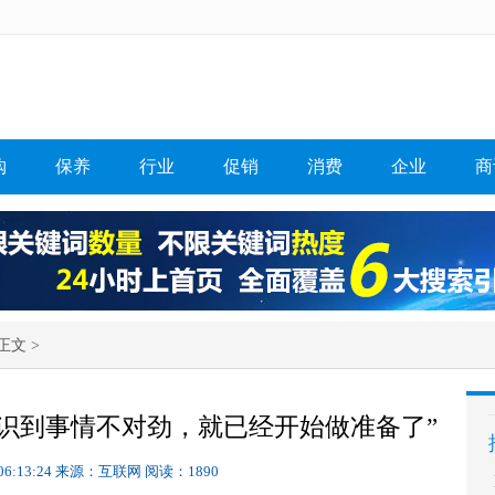
购
保养
行业
促销
消费
企业
商
正文 >
识到事情不对劲，就已经开始做准备了”
06:13:24
来源：互联网
阅读：1890