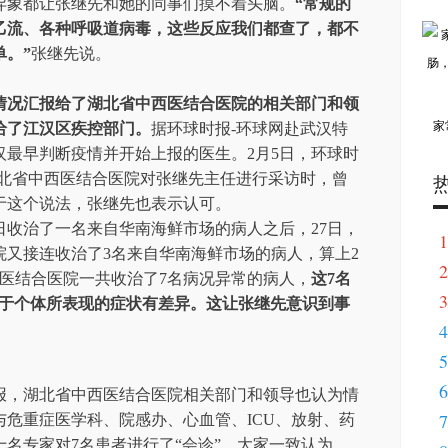
异象都让张继先和她的同事们摸不着头脑。
“常规的
乙流、各种呼吸道病毒，这些反应我们都查了，都不
。”
张继先说。
情况汇报给了湖北省中西医结合医院的相关部门和领
家
给了江汉区疾控部门。
据环球时报-环球网赴武汉特
汉最早判断疫情并开始上报的医生。2月5日，环球时
湖北省中西医结合医院对张继先主任进行采访时，曾
于这个说法，张继先也表示认可。
26日收治了一名来自华南海鲜市场的病人之后，27日，
1
医院又接连收治了3名来自华南海鲜市场的病人，算上2
2
西医结合医院一共收治了7名病况异常的病人，
这7名
3
在于个体所表现的症状有差异。这让张继先意识到事
4
5
6
报，湖北省中西医结合医院相关部门和领导也认为情
7
危重症医学科、院感办、心血管、ICU、放射、药
名专家对7名患者进行了“会诊”，大家一致认为，