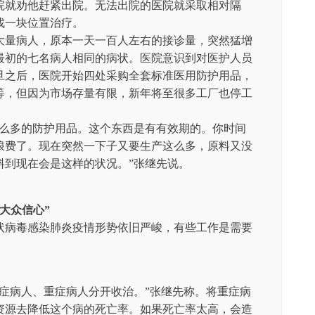
院就劝他赶紧出院。无法出院的医院就采取相对隔
找一块位置治疗。
大量病人，原本一天一百人左右的接诊量，突然猛增
最初的七名病人相同的病状。医院意识到对医护人员
旦之后，医院开始四处采购全套标准医用防护用品，
等，但因为市场存量有限，新年将至很多工厂也停工
。
这么多的防护用品。这个东西是有有效期的。你时间
浪费了。现在突然一下子又要生产这么多，原料又没
料到现在会是这样的状况。”张继先说。
大众信心”
状病毒感染肺炎疫情形势依旧严峻，有些工作是需要
症病人、重症病人分开收治。”张继先称。将重症病
资源去降低这个病的死亡率。如果死亡率太高，会造