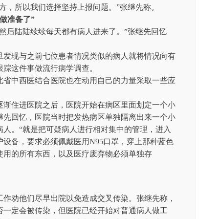
方，所以我们选择坚持上报问题。”张继先称。
做准备了”
院。然后陆陆续续每天都有病人进来了。”张继先回忆
旦发现与之前七位患者情况类似的病人就将情况向有
跟踪这件事做流行病学调查。
北省中西医结合医院也在动用自己的力量采取一些应
逐渐住进医院之后，医院开始在病区里面划定一个小
继先回忆，医院当时把发热病区单独隔离出来一个小
病人。“就是把可疑病人进行相对集中的管理，进入
设备，要求必须佩戴医用N95口罩，穿上那种蓝色
使用的所有东西，以及医疗废弃物必须单独存
工作劝他们尽早出院以免造成交叉传染。张继先称，
否一定会被传染，但医院已经开始对普通病人做工