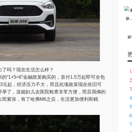
家
力了吗？现在生活怎么样？
1
“1+5=6”金融政策购买的，首付1.5万起即可全包
2
43元起，经济压力不大，而且此项政策现在依旧可
3
怀孕了，送媳妇儿去医院检查非常方便，而且我俩的
4
出而紧张，有了哈弗M6之后，生活更加便利和精
5
6
7