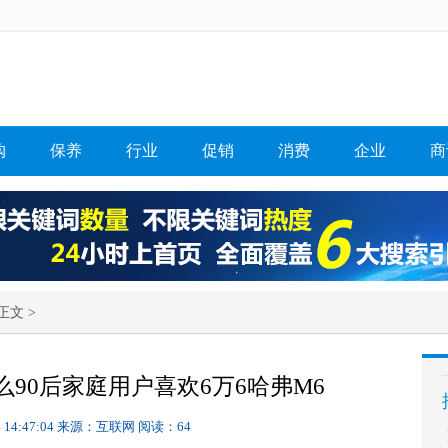
购
保养
行业
促销
消费
企业
商
正文 >
么90后家庭用户喜欢6万6哈弗M6
 14:47:04
来源：互联网
阅读：64