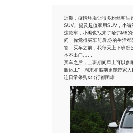
近期，疫情环境让很多粉丝萌生
SUV。提及超值家用SUV，小
这款车，小编也找来了哈弗M6的
问：你觉得买车前后,你的生活都
答：买车之前，我每天上下班赶
本不出门……
买车之后，上班期间早上可以多睡
搬运工”；周末和假期更能带家
连日常采购&出行都困难！