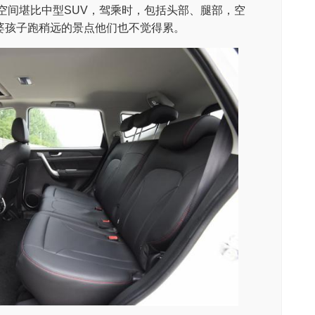
6空间堪比中型SUV，驾乘时，包括头部、腿部，空
婆孩子跑稍远的景点他们也不觉得累。