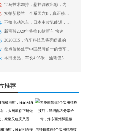
2
宝马技术加持，悬挂调教出彩，内饰质感
3
实拍新楼兰：全系国六B，真正移动大沙
4
不搞电动汽车，日本主攻氢能源，300
5
新宝骏2020年将推10款新车 快速
6
2020CES，汽车科技又将亮瞎谁的
7
盘点价格处于中国品牌前十的贵车，一汽
8
本田出品，车长4.95米，油耗仅5.
片推荐
辣椒油时，谨记别直接
老师傅教你4个实用挂糊技