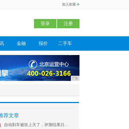
加入收藏
登录
注册
讯
金融
报价
二手车
广告
推荐文章
1
自动刹车被吹上天了，评测结果日美集体