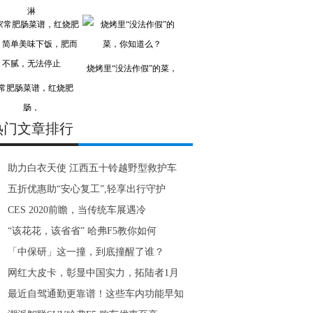
淋
烧烤里“没法作假”的菜，
常肥肠菜谱，红烧肥
肠，
热门文章排行
助力白衣天使 江西五十铃越野型救护车
五折优惠助“安心复工”,轻享出行守护
CES 2020前瞻，当传统车展遇冷
“该花花，该省省” 哈弗F5教你如何
「中保研」这一撞，到底撞醒了谁？
网红大皮卡，彰显中国实力，拓陆者1月
最近自驾通勤更靠谱！这些车内功能早知