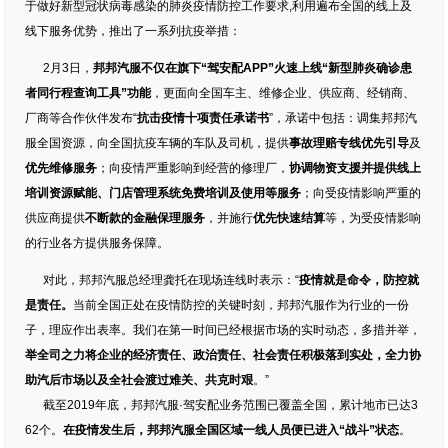
于做好新型冠状病毒感染的肺炎疫情防控工作要求,利用遍布全国的线上及
线下服务优势，推出了一系列抗疫举措：
2月3日，
邦邦汽服不仅在旗下“驾安配APP”火速上线
“新型肺炎确诊患
者同行程查询工具”
功能
，更面向全国车主、维修企业、供应商、经销商、
厂商等合作伙伴发布“
抗击疫情十项责任承诺书
”，承诺中包括：调集邦邦汽
服全国资源，向全国抗疫车辆的车队及司机，提供
事故理赔专线
优先引导
及
优先
维修
服务
；向疫情严重影响到经营的修理厂，
协调物资支援
并提供线上
培训资源赋能
、
门店管理系统免费培训及使用等服务
；向受疫情影响严重的
供应商提供
不断款的金融保理服务
，并施行
优先快速结算
等，为受疫情影响
的行业各方提供服务保障。
对此，邦邦汽服总经理龚托在现场连线时表示：“
疫情就是命令，防控就
是责任。
当前全国正处在疫情防控的关键时刻，邦邦汽服作为行业的一份
子，理应作出表率。我们在第一时间已经根据市场的实时动态，多措并举，
举全司之力将
企业
的
经济责任、政治责任、社会责任
积极落到实处，全力协
助汽后市场以及全社会渡过难关、共克时艰
。”
截至2019年底，邦邦汽服·驾安配业务范围已覆盖全国，累计地市已达3
62个。
在疫情发生后，邦邦汽服全国区域一线人员便已进入“战斗”状态
。