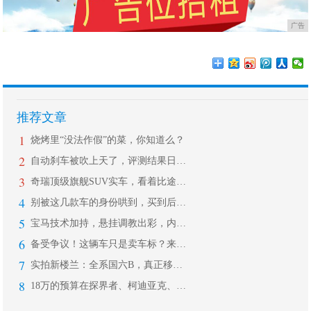
广告
推荐文章
1
烧烤里“没法作假”的菜，你知道么？
2
自动刹车被吹上天了，评测结果日美集体
3
奇瑞顶级旗舰SUV实车，看着比途昂都
4
别被这几款车的身份哄到，买到后你有可
5
宝马技术加持，悬挂调教出彩，内饰质感
6
备受争议！这辆车只是卖车标？来，带你
7
实拍新楼兰：全系国六B，真正移动大沙
8
18万的预算在探界者、柯迪亚克、欧蓝