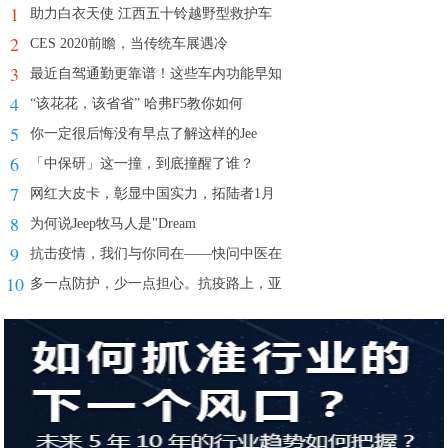
1
助力白衣天使 江西五十铃越野型救护车
2
CES 2020前瞻，当传统车展遇冷
3
最近自驾通勤更靠谱！这些车内功能早知
4
“该花花，该省省” 哈弗F5教你如何
5
你一定很后悔没有早点了解这样的Jee
6
「中保研」这一撞，到底撞醒了谁？
7
网红大皮卡，彰显中国实力，拓陆者1月
8
为何说Jeep牧马人是"Dream
9
抗击疫情，我们与你同在——快问中医在
10
多一点防护，少一点担心。抗疫路上，亚