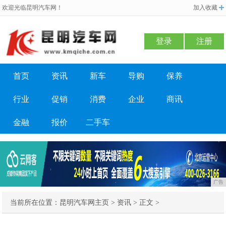
欢迎光临昆明汽车网！
加入收藏
登录
注册
首页
资讯
新车
导购
保养
行业
促销
消费
企业
商讯
金融
报价
二手车
广告
当前所在位置：
昆明汽车网主页
>
资讯
> 正文 >