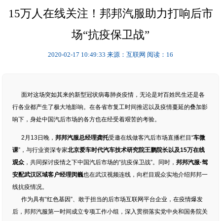
15万人在线关注！邦邦汽服助力打响后市
场“抗疫保卫战”
2020-02-17 10:49:33
来源：互联网
阅读：16
面对这场突如其来的新型冠状病毒肺炎疫情，无论是对百姓民生还是各
行各业都产生了极大地影响。在各省市复工时间推迟以及疫情蔓延的叠加影
响下，身处中国汽后市场的各方也在经受着艰苦的考验。
2月13日晚，
邦邦汽服总经理龚托
受邀在线做客汽后市场直播栏目“
车微
课
”，与行业资深专家
北京爱车时代汽车技术研究院王鹏院长
以及15万在线
观众
，共同探讨疫情之下中国汽后市场的“抗疫保卫战”。同时，
邦邦汽服·驾
安配武汉区域客户经理闵巍
也在武汉视频连线，向栏目观众实地介绍邦邦一
线抗疫情况。
作为具有“红色基因”、敢于担当的后市场互联网平台企业，在疫情爆发
后，邦邦汽服第一时间成立专项工作小组，深入贯彻落实党中央和国务院关