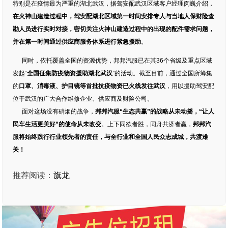
特别是在疫情最为严重的湖北武汉，据驾安配武汉区域客户经理闵巍介绍，
在火神山建造过程中，驾安配湖北区域第一时间安排专人与当地人保财险查
勘人员进行实时对接，密切关注火神山建造过程中的出现的配件需求问题，
并在第一时间通过供应商服务体系进行紧急援助
。
同时，依托覆盖全国的资源优势，邦邦汽服已在其36个省级及重点区域
发起“
全国征集防疫物资援助湖北武汉
”的活动。截至目前，通过全国所筹集
的
口罩、消毒液、护目镜等首批抗疫物资
已火线发往武汉
，用以援助驾安配
位于武汉的广大合作维修企业、供应商及财险公司。
面对这场没有硝烟的战争，
邦邦汽服“生态共赢”的战略从未动摇，“让人
民车生活更美好”的使命从未改变
。上下同欲者胜，同舟共济者赢，
邦邦汽
服将始终
践行行业领先者的责任，
与全行业和全国人民众志成城，共渡难
关！
推荐阅读：
旗龙