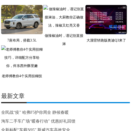
做辣椒油时，谨记别直接
7座布局，搭载3.5L
大溜背轿跑版奥迪Q3来了
淋
老师傅教你4个实用挂糊技
最新文章
全民战“疫” 哈弗F5护你周全 静候春暖
淘车二手车广场“暖春行动” 优惠好礼回馈
全新标配“车载N95” 斯威汽车高效安全