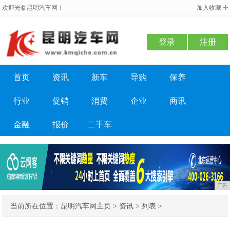
欢迎光临昆明汽车网！
加入收藏
登录
注册
首页
资讯
新车
导购
保养
行业
促销
消费
企业
商讯
金融
报价
二手车
广告
当前所在位置：
昆明汽车网主页
>
资讯
> 列表 >