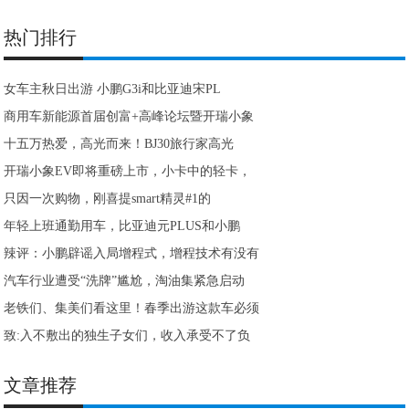
热门排行
女车主秋日出游 小鹏G3i和比亚迪宋PL
商用车新能源首届创富+高峰论坛暨开瑞小象
十五万热爱，高光而来！BJ30旅行家高光
开瑞小象EV即将重磅上市，小卡中的轻卡，
只因一次购物，刚喜提smart精灵#1的
年轻上班通勤用车，比亚迪元PLUS和小鹏
辣评：小鹏辟谣入局增程式，增程技术有没有
汽车行业遭受“洗牌”尴尬，淘油集紧急启动
老铁们、集美们看这里！春季出游这款车必须
致:入不敷出的独生子女们，收入承受不了负
文章推荐