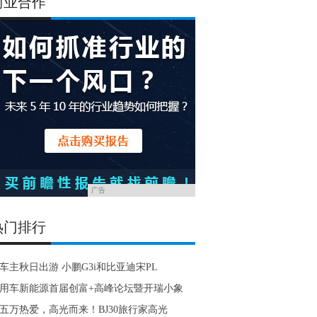
商业合作
广告
热门排行
车主秋日出游 小鹏G3i和比亚迪宋PL
用车新能源首届创富+高峰论坛暨开瑞小象
五万热爱，高光而来！BJ30旅行家高光