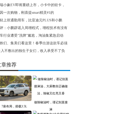
瑞小象EV即将重磅上市，小卡中的轻卡，
因一次购物，刚喜提smart精灵#1的
轻上班通勤用车，比亚迪元PLUS和小鹏
评：小鹏辟谣入局增程式，增程技术有没有
车行业遭受“洗牌”尴尬，淘油集紧急启动
铁们、集美们看这里！春季出游这款车必须
:入不敷出的独生子女们，收入承受不了负
文章推荐
做辣椒油时，谨记别直接
7座布局，搭载3.5L
淋