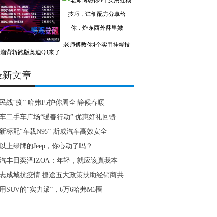
老师傅教你4个实用挂糊技
溜背轿跑版奥迪Q3来了
最新文章
民战“疫” 哈弗F5护你周全 静候春暖
车二手车广场“暖春行动” 优惠好礼回馈
新标配“车载N95” 斯威汽车高效安全
以上绿牌的Jeep，你心动了吗？
汽丰田奕泽IZOA：年轻，就应该真我本
志成城抗疫情 捷途五大政策扶助经销商共
用SUV的“实力派”，6万6哈弗M6圈