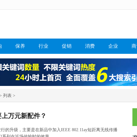
购
保养
行业
促销
消费
企业
商
> 列表 >
2要上万元新配件？
进行的升级，主要是在新品中加入IEEE 802.11ay短距离无线传播
 12系列在近场传输时的效率。