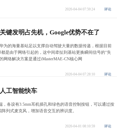
2020-04-04 07:59:24
评论
键发明占先机，Google优势不在了
，华为的海量基站足以支撑自动驾驶大量的数据传递，根据目前
障都是由于网络引起的，这中间牵扯到基站更换瞬间信号的“失
络解决方案是通过iMasterMAE-CN核心网
2020-04-04 07:28:10
评论
人工智能快车
右两端，各设有3.5mm耳机插孔和绿色的语音控制按钮，可以通过按
四阵列式麦克风，增加语音交互的辨识度。
2020-04-01 08:10:59
评论