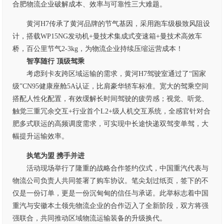
合肥物流企业破解成本、效率与可靠性三大难题。
黄河H7传承了黄河品牌的节气基因，采用跑车级极致风阻设
计，搭载WP15NG发动机+曼技术集成式变速箱+曼技术高效车
桥，百公里节气2-3kg，为物流企业持续压缩运营成本！
智享随行 顶级驾乘
考虑到卡友跨区域运输的需求，黄河H7驾驶室通过了“国家
级”CN95健康座舱5A认证，比肩豪华轿车标准。宽大的驾乘空间
搭配人性化配置，有效缓解长时间驾驶的疲劳感；视觉、听觉、
触觉三重冗余交互+行业首个L2+级人机交互系统，全感官针对合
肥多式联运的高频调度需求，可实现中长途快递双驾变单驾，大
幅提升运输效率。
执笔为盟 携手并进
活动现场举行了隆重的战略合作签约仪式，中国重汽代表与
物流公司负责人共同签署了购车协议。笔尖划过纸页，签下的不
仅是一份订单，更是一份沉甸甸的信任与承诺。此举标志着中国
重汽与安徽本土领先物流企业的合作迈入了全新阶段，双方将强
强联合，共同推动区域物流运输装备的升级换代。