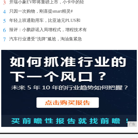
3
开瑞小象EV即将重磅上市，小卡中的轻
4
只因一次购物，刚喜提smart精灵#
5
年轻上班通勤用车，比亚迪元PLUS和
6
辣评：小鹏辟谣入局增程式，增程技术有
7
汽车行业遭受“洗牌”尴尬，淘油集紧急
广告