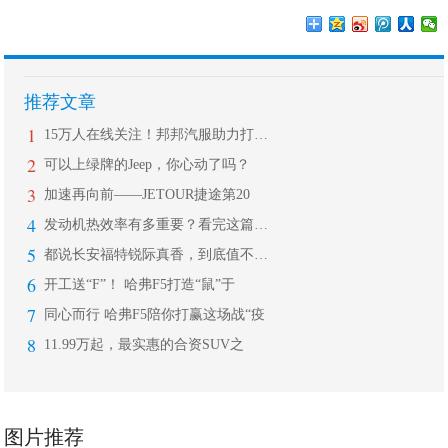
推荐文章
1
15万人在线关注！邦邦汽服助力打响后
2
可以上绿牌的Jeep，你心动了吗？
3
加速再向前——JETOUR捷途第20
4
发动机热效率有多重要？看完这篇让你秒
5
都说长安福特锐际真香，到底值不值得买
6
开工送“F”！ 哈弗F5打造“鼠”于
7
同心而行 哈弗F5陪你打赢这场战“疫
8
11.99万起，最实惠的合资SUV之
图片推荐