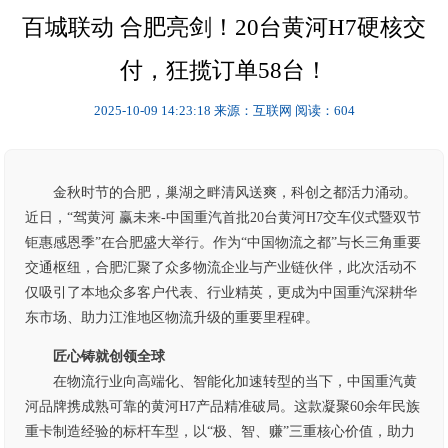
百城联动 合肥亮剑！20台黄河H7硬核交
付，狂揽订单58台！
2025-10-09 14:23:18
来源：互联网
阅读：604
金秋时节的合肥，巢湖之畔清风送爽，科创之都活力涌动。
近日，“驾黄河 赢未来-中国重汽首批20台黄河H7交车仪式暨双节
钜惠感恩季”在合肥盛大举行。作为“中国物流之都”与长三角重要
交通枢纽，合肥汇聚了众多物流企业与产业链伙伴，此次活动不
仅吸引了本地众多客户代表、行业精英，更成为中国重汽深耕华
东市场、助力江淮地区物流升级的重要里程碑。
匠心铸就
创领全球
在物流行业向高端化、智能化加速转型的当下，中国重汽黄
河品牌携成熟可靠的黄河H7产品精准破局。这款凝聚60余年民族
重卡制造经验的标杆车型，以“极、智、赚”三重核心价值，助力