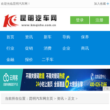
欢迎光临昆明汽车网！
加入收藏
登录
注册
首页
资讯
新车
导购
保养
行业
促销
消费
企业
商讯
金融
报价
二手车
广告
当前所在位置：
昆明汽车网主页
>
资讯
> 正文 >