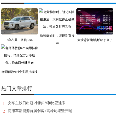
做辣椒油时，谨记别直接
7座布局，搭载3.5L
大溜背轿跑版奥迪Q3来了
淋
老师傅教你4个实用挂糊技
热门文章排行
1
女车主秋日出游 小鹏G3i和比亚迪宋
2
商用车新能源首届创富+高峰论坛暨开瑞