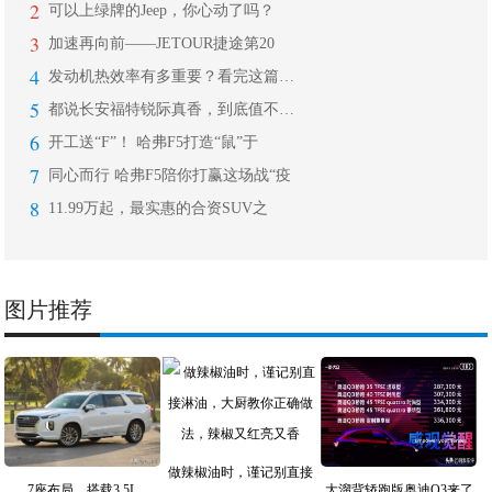
2
可以上绿牌的Jeep，你心动了吗？
3
加速再向前——JETOUR捷途第20
4
发动机热效率有多重要？看完这篇让你秒
5
都说长安福特锐际真香，到底值不值得买
6
开工送“F”！ 哈弗F5打造“鼠”于
7
同心而行 哈弗F5陪你打赢这场战“疫
8
11.99万起，最实惠的合资SUV之
图片推荐
做辣椒油时，谨记别直接
7座布局，搭载3.5L
大溜背轿跑版奥迪Q3来了