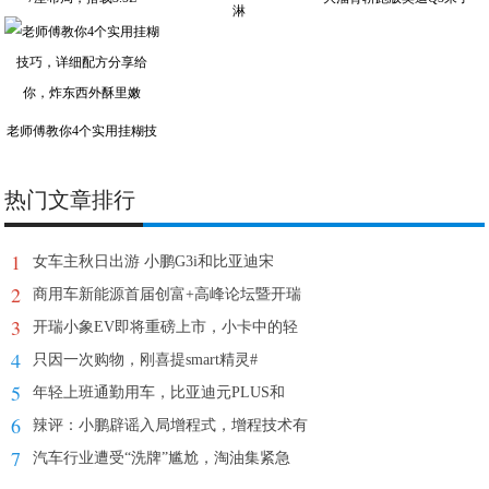
淋
老师傅教你4个实用挂糊技
热门文章排行
1
女车主秋日出游 小鹏G3i和比亚迪宋
2
商用车新能源首届创富+高峰论坛暨开瑞
3
开瑞小象EV即将重磅上市，小卡中的轻
4
只因一次购物，刚喜提smart精灵#
5
年轻上班通勤用车，比亚迪元PLUS和
6
辣评：小鹏辟谣入局增程式，增程技术有
7
汽车行业遭受“洗牌”尴尬，淘油集紧急