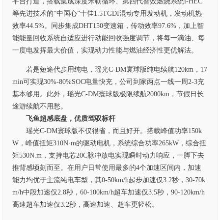
平台打造，搭载集成深度米勒循环、第四代智效燃烧系统i-HEC
等先进技术的“中国心”十佳1.5TGDI混动专用发动机，发动机热
效率44.5%。同步集成DHT150变速箱，传动效率97.6%，加上智
能能量回收系统自适应进行动能回收强度调节，将每一滴油、每
一度电发挥最大价值，实现动力性能与燃油经济性更优解法。
若是短途代步用纯电，瑶光C-DM寰球版纯电续航120km，17
min可实现30%-80%SOC电量快充，公司到家两点一线一周2-3充
基本够用。此外，瑶光C-DM寰球版极限续航2000km，节假日长
途游续航不用愁。
飞鱼超感底盘，优质驾驭标杆
瑶光C-DM寰球版不仅很省，而且好开。搭载峰值功率150k
W，峰值扭矩310N·m的驱动电机，系统综合功率265kW，综合扭
矩530N.m，支持电芯20C脉冲放电实现瞬时动力响应，一脚下去
推背感顷刻而至。在用户日常使用最多的4个加速区间内，加速
能力均优于主流纯电车型，其0-50km/h起步加速仅3.2秒，30-70k
m/h中段加速仅2.8秒，60-100km/h超车加速仅3.5秒，90-120km/h
高速超车加速仅3.2秒，高速加速、超车更轻松。