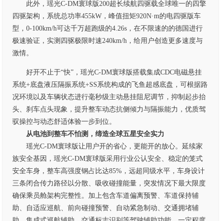
此外，瑶光C-DM寰球版200超长续航四驱载全球唯一的四擎
四驱架构，系统总功率455kW，峰值扭矩920N·m的电四驱版车
型，0-100km/h可达千万超跑级的4.26s，在不限速的的德国进行
极速验证，实测四驱极限时速240km/h，给用户创造更多速度与
激情。
好开不止于“快”，瑶光C-DM寰球版搭载集成CDC电磁悬挂
系统+底盘液压隔振系统+SS系统构成的飞鱼超感底盘，可根据路
况环境以及车辆状态进行毫秒级主动悬挂阻尼调节，抑制起步抬
头、刹车点头现象，提升整车动态抗侧倾力与隔振能力，优质驾
驭操控与动态舒适体验一步到位。
从电池到整车不怕测，缔造全球五星安全实力
瑶光C-DM寰球版让用户开的省心，更能开的放心。延续家
族安全基因，瑶光C-DM寰球版采用行业公认安全、稳定的笼式
安全车身，整车高强度钢占比达85%，远超同级水平，车身设计
三条闭合传力路径以分散、吸收碰撞能量，突发情况下最大限度
确保乘员舱架构完整性。加上包含车道偏离预警、车道保持辅
助、自适应巡航、前向碰撞预警、自动紧急制动、交通拥堵辅
助、集成式巡航辅助、交通标志识别等驾驶辅助功能，一定程度