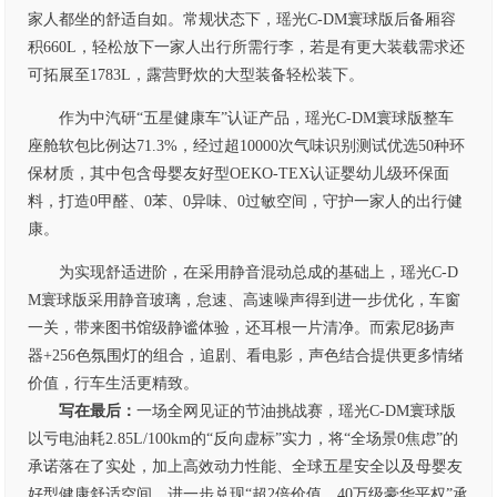
家人都坐的舒适自如。常规状态下，瑶光C-DM寰球版后备厢容
积660L，轻松放下一家人出行所需行李，若是有更大装载需求还
可拓展至1783L，露营野炊的大型装备轻松装下。
作为中汽研“五星健康车”认证产品，瑶光C-DM寰球版整车
座舱软包比例达71.3%，经过超10000次气味识别测试优选50种环
保材质，其中包含母婴友好型OEKO-TEX认证婴幼儿级环保面
料，打造0甲醛、0苯、0异味、0过敏空间，守护一家人的出行健
康。
为实现舒适进阶，在采用静音混动总成的基础上，瑶光C-D
M寰球版采用静音玻璃，怠速、高速噪声得到进一步优化，车窗
一关，带来图书馆级静谧体验，还耳根一片清净。而索尼8扬声
器+256色氛围灯的组合，追剧、看电影，声色结合提供更多情绪
价值，行车生活更精致。
写在最后：
一场全网见证的节油挑战赛，瑶光C-DM寰球版
以亏电油耗2.85L/100km的“反向虚标”实力，将“全场景0焦虑”的
承诺落在了实处，加上高效动力性能、全球五星安全以及母婴友
好型健康舒适空间，进一步兑现“超2倍价值、40万级豪华平权”承