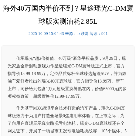
海外40万国内半价不到？星途瑶光C-DM寰
球版实测油耗2.85L
2025-10-09 15:04:43
来源：互联网
阅读：901
传承瑶光“超2倍价值、40万级”豪华平权品质，9月29日，瑶
光家族全新混动旗舰力作星途瑶光C-DM寰球版正式上市，官方
指导价13.99-18.99万，定位品质标杆全球臻选超混SUV，并为燃
油车爱好者推出的瑶光400T寰球版，官方指导价13.99万。新车
上市，同步给到包含1万元超级置换补贴在内，价值65000元的多
项权益政策，超级置换价12.99-17.99万。
作为基于M3X超混平台技术打造的汽车产品，瑶光C-DM寰
球版致力于为用户打造全场景0焦虑用车体验，在上市之际，为
了向用户直观展示真实路况亏电油耗，瑶光C-DM寰球版还在全
网见证下，开展了一场城市工况亏电油耗挑战赛，105个媒体、5