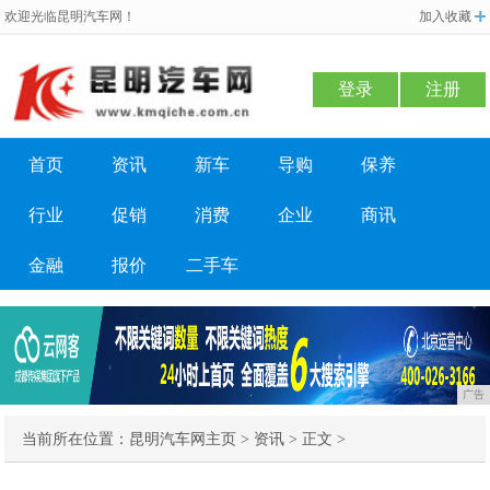
欢迎光临昆明汽车网！
加入收藏
登录
注册
首页
资讯
新车
导购
保养
行业
促销
消费
企业
商讯
金融
报价
二手车
广告
当前所在位置：
昆明汽车网主页
>
资讯
> 正文 >