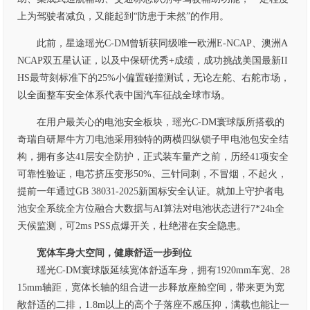
上为驾驶者减负，又能起到“防患于未然”的作用。
此前，星途瑶光C-DM曾斩获同级唯一欧洲E-NCAP、澳洲A
NCAP双五星认证，以及中保研优秀+成绩，成功挑战美国最新II
HS最苛刻标准下的25%小偏置碰撞测试，无论左舵、右舵市场，
以全面整车安全体系代表中国汽车征战全球市场。
在用户最关心的电池安全板块，瑶光C-DM寰球版所搭载的
奇瑞自研犀牛方刀电池采用独特的两横四纵锁子甲电池包安全结
构，拥有多达41层安全防护，正式装车量产之前，历经41项安全
可靠性验证，电芯挤压变形50%、三针同刺，不冒烟，不起火，
提前一年通过GB 38031-2025新国标安全认证。就加上守护者电
池安全系统全方位融合大数据与AI算法对电池状态进行7*24h全
天候监测，可2ms PSS点爆开关，杜绝潜在安全隐患。
宽体车身大空间，健康舒适一步到位
瑶光C-DM寰球版延续宽体舒适车身，拥有1920mm车宽、28
15mm轴距，宽体长轴的组合进一步释放座舱空间，带来更为宽
敞舒适的二排，1.8m以上的高个子落座不感压抑，满载也能让一