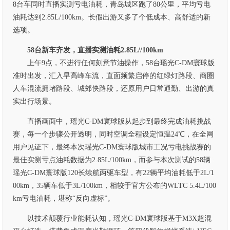
8台车同时直播实测亏电油耗，青岛城区跑了80公里，平均亏电
油耗达到2.85L/100km。长假出游又多了个低成本、高舒适的新
选项。
58台新车齐发，直播实测油耗2.85L//100km
上午9点，不进行任何刻意节油操作，58台瑶光C-DM寰球版
准时出发，汇入早高峰车流，直面频繁启停的红绿灯路段、商圈
人车混流拥堵路段、城郊快路段，还原用户日常通勤、出游的真
实出行场景。
直播画面中，瑶光C-DM寰球版从起步到最终完成油耗挑战
赛，每一个步骤公开透明，同时空调全程设定恒温24℃，在全网
用户见证下，最终本次瑶光C-DM寰球版城市工况亏电挑战赛的
最佳实测亏点油耗数据为2.85L/100km，而参与本次测试的58辆
瑶光C-DM寰球版120长续航两驱车型，有22辆平均油耗低于2L/1
00km，35辆车低于3L/100km，相较于官方公布的WLTC 5.4L/100
km亏电油耗，堪称“反向虚标”。
以技术颠覆行业能耗认知，瑶光C-DM寰球版基于M3X超混