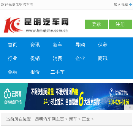
欢迎光临昆明汽车网！
加入收藏
登录
注册
首页
资讯
新车
导购
保养
行业
促销
消费
企业
商讯
金融
报价
二手车
广告
当前所在位置：
昆明汽车网主页
>
新车
> 正文 >