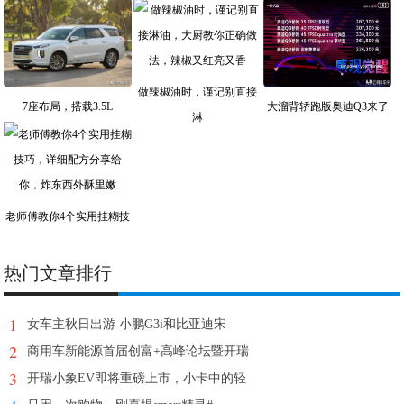
做辣椒油时，谨记别直接
7座布局，搭载3.5L
大溜背轿跑版奥迪Q3来了
淋
老师傅教你4个实用挂糊技
热门文章排行
1
女车主秋日出游 小鹏G3i和比亚迪宋
2
商用车新能源首届创富+高峰论坛暨开瑞
3
开瑞小象EV即将重磅上市，小卡中的轻