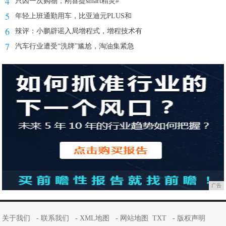
4
只因一次购物，刚喜提smart精灵#
5
年轻上班通勤用车，比亚迪元PLUS和
6
辣评：小鹏辟谣入局增程式，增程技术有
7
汽车行业遭受“洗牌”尴尬，淘油集紧急
广告
关于我们
-
联系我们
-
XML地图
-
网站地图
TXT
-
版权声明