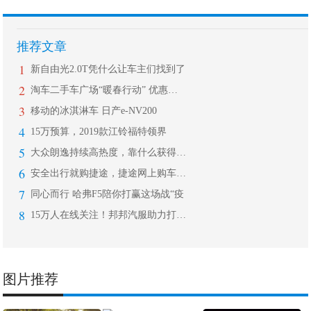
推荐文章
1
新自由光2.0T凭什么让车主们找到了
2
淘车二手车广场“暖春行动” 优惠好礼
3
移动的冰淇淋车 日产e-NV200
4
15万预算，2019款江铃福特领界
5
大众朗逸持续高热度，靠什么获得用户的
6
安全出行就购捷途，捷途网上购车月正式
7
同心而行 哈弗F5陪你打赢这场战“疫
8
15万人在线关注！邦邦汽服助力打响后
图片推荐