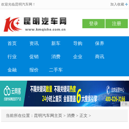
欢迎光临昆明汽车网！
加入收藏
登录
注册
首页
资讯
新车
导购
保养
行业
促销
消费
企业
商讯
金融
报价
二手车
广告
当前所在位置：
昆明汽车网主页
>
消费
> 正文 >