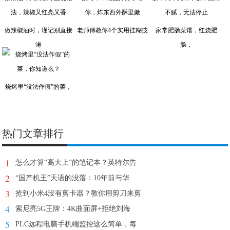
做辣椒油时，谨记别直接
老师傅教你4个实用挂糊技
家常肥肠菜谱，红烧肥
淋
肠，
烧烤里“没法作假”的菜，
热门文章排行
1
怎么才算“高大上”的笔记本？英特尔告
2
“国产机王”天语的没落：10年前与华
3
抢到小米4没有剪卡器？教你用剪刀来剪
4
索尼亮5G王牌：4K曲面屏+拒绝刘海
5
PLC远程电脑手机端监控这么简单，每