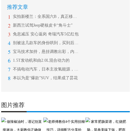
推荐文章
1
实拍新楼兰：全系国六B，真正移动大沙
2
新西兰试驾Jeep硬核皮卡“角斗士”
3
免息减压 安心返岗 奇瑞汽车5亿红包
4
别被这几款车的身份哄到，买到后你有可
5
宝马技术加持，悬挂调教出彩，内饰质感
6
1.5T发动机和由2.0L混合动力的
7
不搞电动汽车，日本主攻氢能源，300
8
本以为是“爆款”SUV，结果成了昙花
图片推荐