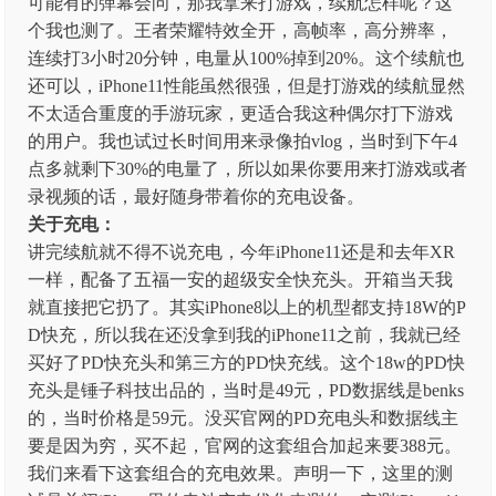
可能有的弹幕会问，那我拿来打游戏，续航怎样呢？这
个我也测了。王者荣耀特效全开，高帧率，高分辨率，
连续打3小时20分钟，电量从100%掉到20%。这个续航也
还可以，iPhone11性能虽然很强，但是打游戏的续航显然
不太适合重度的手游玩家，更适合我这种偶尔打下游戏
的用户。我也试过长时间用来录像拍vlog，当时到下午4
点多就剩下30%的电量了，所以如果你要用来打游戏或者
录视频的话，最好随身带着你的充电设备。
关于充电：
讲完续航就不得不说充电，今年iPhone11还是和去年XR
一样，配备了五福一安的超级安全快充头。开箱当天我
就直接把它扔了。其实iPhone8以上的机型都支持18W的P
D快充，所以我在还没拿到我的iPhone11之前，我就已经
买好了PD快充头和第三方的PD快充线。这个18w的PD快
充头是锤子科技出品的，当时是49元，PD数据线是benks
的，当时价格是59元。没买官网的PD充电头和数据线主
要是因为穷，买不起，官网的这套组合加起来要388元。
我们来看下这套组合的充电效果。声明一下，这里的测