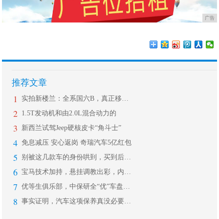
广告
推荐文章
1
实拍新楼兰：全系国六B，真正移动大沙
2
1.5T发动机和由2.0L混合动力的
3
新西兰试驾Jeep硬核皮卡“角斗士”
4
免息减压 安心返岗 奇瑞汽车5亿红包
5
别被这几款车的身份哄到，买到后你有可
6
宝马技术加持，悬挂调教出彩，内饰质感
7
优等生俱乐部，中保研全“优”车盘点！
8
事实证明，汽车这项保养真没必要去4S