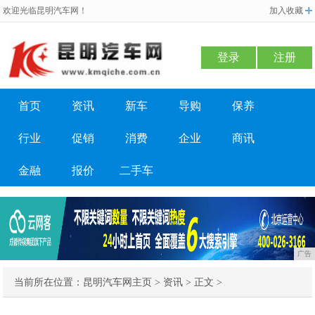
欢迎光临昆明汽车网！
加入收藏
登录
注册
首页
资讯
新车
导购
保养
行业
促销
消费
企业
商讯
金融
报价
二手车
广告
当前所在位置：
昆明汽车网主页
>
资讯
> 正文 >