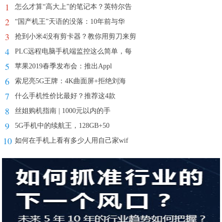
1
怎么才算“高大上”的笔记本？英特尔告
2
“国产机王”天语的没落：10年前与华
3
抢到小米4没有剪卡器？教你用剪刀来剪
4
PLC远程电脑手机端监控这么简单，每
5
苹果2019春季发布会：推出Appl
6
索尼亮5G王牌：4K曲面屏+拒绝刘海
7
什么手机性价比最好？推荐这4款
8
丝姐购机指南 | 1000元以内的手
9
5G手机中的续航王，128GB+50
10
如何在手机上看有多少人用自己家wif