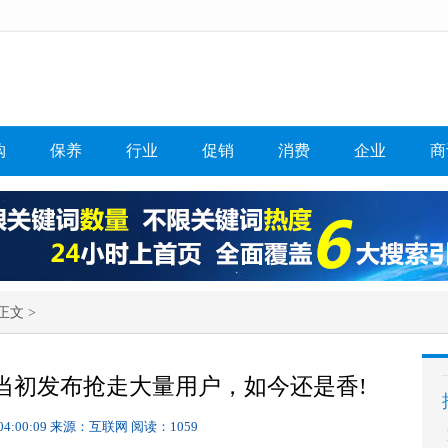
购
保养
行业
促销
消费
企业
商
正文 >
当初发布抢走大量用户，如今还是香!
04:00:09
来源：互联网
阅读：1059