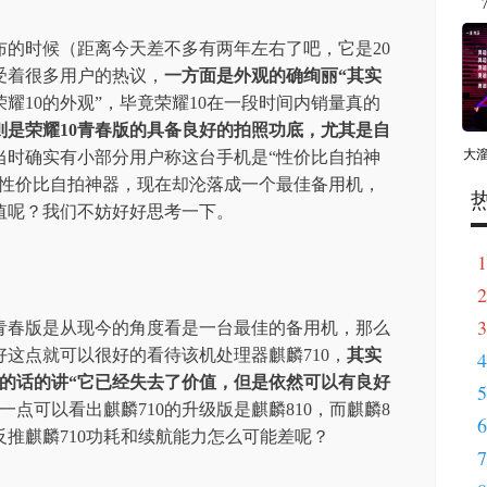
布的时候（距离今天差不多有两年左右了吧，它是20
受着很多用户的热议，
一方面是外观的确绚丽“其实
耀10的外观”，毕竟荣耀10在一段时间内销量真的
则是荣耀10青春版的具备良好的拍照功底，尤其是自
大溜
当时确实有小部分用户称这台手机是“性价比自拍神
的性价比自拍神器，现在却沦落成一个最佳备用机，
值呢？我们不妨好好思考一下。
1
2
3
0青春版是从现今的角度看是一台最佳的备用机，那么
这点就可以很好的看待该机处理器麒麟710，
其实
4
在的话的讲“它已经失去了价值，但是依然可以有良好
5
一点可以看出麒麟710的升级版是麒麟810，而麒麟8
6
反推麒麟710功耗和续航能力怎么可能差呢？
7