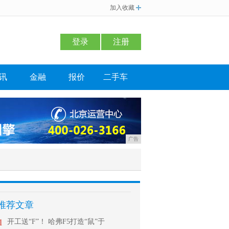
加入收藏
登录
注册
讯
金融
报价
二手车
广告
推荐文章
1
开工送“F”！ 哈弗F5打造“鼠”于