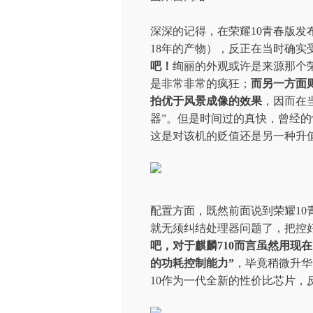
深深的记得，在荣耀10青春版发
18年的产物），反正在当时确实
吧！
绚丽的外观或许是来源那个荣
是非常非常的疯狂；
而另一方面
拍优于风景成像的效果
，因而在
器”。但是时间过的真快，曾经
这是对该机的贬值还是另一种升
配置方面，既然前面说到荣耀1
就无须纠结处理器问题了，把控好
吧，对于麒麟710而言虽然用现
的功耗控制能力”
，毕竟稍微升华
10作为一代全新的性价比芯片，