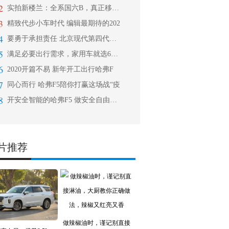
2
实拍新楼兰：全系国六B，真正移动大沙
3
精致代步小车时代 编辑最期待的202
4
要勇于承担责任 北京现代第四代胜达车
5
满足必要出行需求，家用车就选6万6哈
6
2020开篇不易 新年开工出行哈弗F
7
同心而行 哈弗F5陪你打赢这场战“疫
8
开安全智能的哈弗F5 做安全自由的健
片推荐
做辣椒油时，谨记别直接