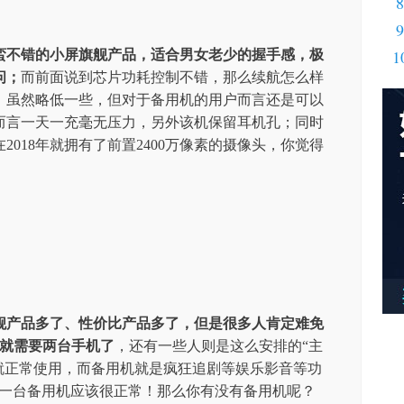
8
9
1
蛮不错的小屏旗舰产品，适合男女老少的握手感，极
问；
而前面说到芯片功耗控制不错，那么续航怎么样
池，虽然略低一些，但对于备用机的用户而言还是可以
而言一天一充毫无压力，另外该机保留耳机孔；同时
018年就拥有了前置2400万像素的摄像头，你觉得
舰产品多了、性价比产品多了，但是很多人肯定难免
时就需要两台手机了
，还有一些人则是这么安排的“主
就正常使用，而备用机就是疯狂追剧等娱乐影音等功
手一台备用机应该很正常！那么你有没有备用机呢？