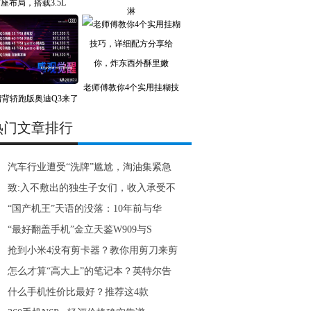
7座布局，搭载3.5L
淋
老师傅教你4个实用挂糊技
背轿跑版奥迪Q3来了
热门文章排行
汽车行业遭受“洗牌”尴尬，淘油集紧急
致:入不敷出的独生子女们，收入承受不
“国产机王”天语的没落：10年前与华
“最好翻盖手机”金立天鉴W909与S
抢到小米4没有剪卡器？教你用剪刀来剪
怎么才算“高大上”的笔记本？英特尔告
什么手机性价比最好？推荐这4款