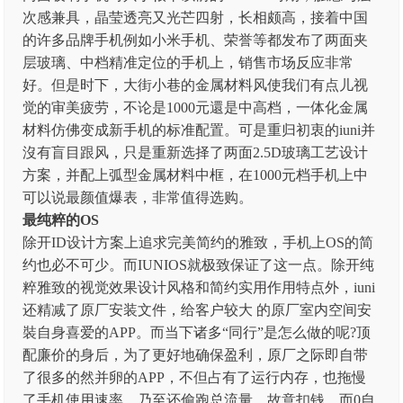
次感兼具，晶莹透亮又光芒四射，长相颇高，接着中国
的许多品牌手机例如小米手机、荣誉等都发布了两面夹
层玻璃、中档精准定位的手机上，销售市场反应非常
好。但是时下，大街小巷的金属材料风使我们有点儿视
觉的审美疲劳，不论是1000元還是中高档，一体化金属
材料仿佛变成新手机的标准配置。可是重归初衷的iuni并
沒有盲目跟风，只是重新选择了两面2.5D玻璃工艺设计
方案，并配上弧型金属材料中框，在1000元档手机上中
可以说最颜值爆表，非常值得选购。
最纯粹的OS
除开ID设计方案上追求完美简约的雅致，手机上OS的简
约也必不可少。而IUNIOS就极致保证了这一点。除开纯
粹雅致的视觉效果设计风格和简约实用作用特点外，iuni
还精减了原厂安装文件，给客户较大 的原厂室内空间安
裝自身喜爱的APP。而当下诸多“同行”是怎么做的呢?顶
配廉价的身后，为了更好地确保盈利，原厂之际即自带
了很多的然并卵的APP，不但占有了运行内存，也拖慢
了手机使用速率，乃至还偷跑总流量，故意扣钱。而0自