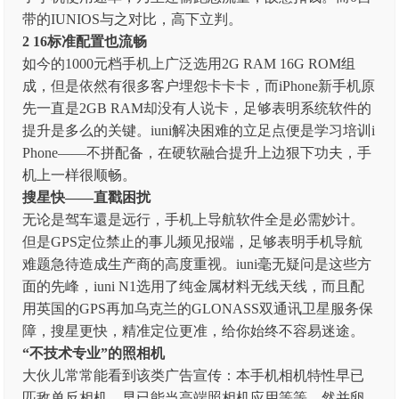
带的IUNIOS与之对比，高下立判。
2 16标准配置也流畅
如今的1000元档手机上广泛选用2G RAM 16G ROM组
成，但是依然有很多客户埋怨卡卡卡，而iPhone新手机原
先一直是2GB RAM却没有人说卡，足够表明系统软件的
提升是多么的关键。iuni解决困难的立足点便是学习培训i
Phone——不拼配备，在硬软融合提升上边狠下功夫，手
机上一样很顺畅。
搜星快——直戳困扰
无论是驾车還是远行，手机上导航软件全是必需妙计。
但是GPS定位禁止的事儿频见报端，足够表明手机导航
难题急待造成生产商的高度重视。iuni毫无疑问是这些方
面的先峰，iuni N1选用了纯金属材料无线天线，而且配
用英国的GPS再加乌克兰的GLONASS双通讯卫星服务保
障，搜星更快，精准定位更准，给你始终不容易迷途。
“不技术专业”的照相机
大伙儿常常能看到该类广告宣传：本手机相机特性早已
匹敌单反相机，早已能当高端照相机应用等等。然并卵