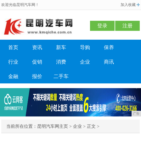
欢迎光临昆明汽车网！
加入收藏
登录
注册
首页
资讯
新车
导购
保养
行业
促销
消费
企业
商讯
金融
报价
二手车
广告
当前所在位置：
昆明汽车网主页
>
企业
> 正文 >